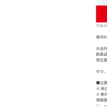
ツル
毎月9
お会
医薬品
資生
ぜひ
■注
※ 税
※ 割
保険
こ、