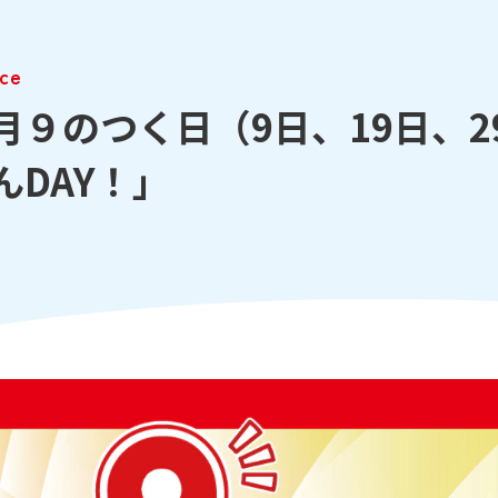
ice
月９のつく日（9日、19日、
んDAY！」