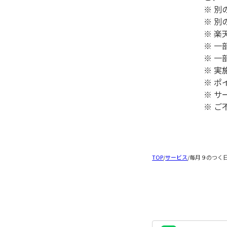
※ 
※ 
※ 
※ 
※ 一
※ 
※ 
※ 
※ 
TOP
/
サービス
/
毎月９のつく日